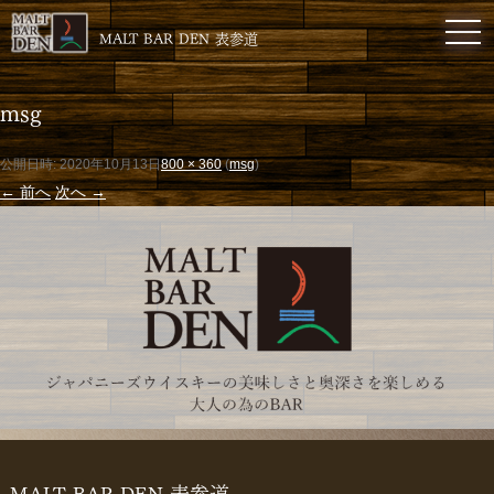
toggl
MALT BAR DEN 表参道
msg
公開日時:
2020年10月13日
800 × 360
(
msg
)
← 前へ
次へ →
MALT BAR DEN 表参道