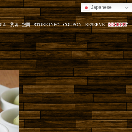
Japanese
テル
貸切
空間
STORE INFO
COUPON
RESERVE
RECRUIT