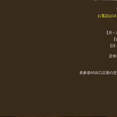
お電話は1
【月～木・
【金
【日・
定休
表参道A3出口正面の