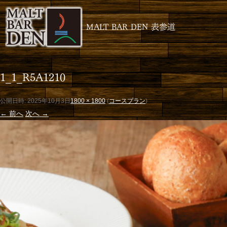
MALT BAR DEN 表参道
1_1_R5A1210
公開日時:
2025年10月3日
1800 × 1800
(
コースプラン
)
← 前へ
次へ →