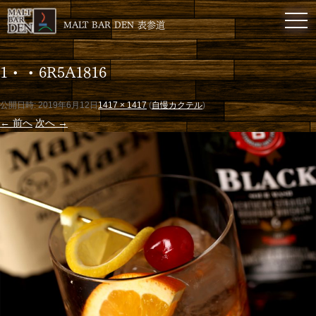
toggl
MALT BAR DEN 表参道
1・・6R5A1816
公開日時:
2019年6月12日
1417 × 1417
(
自慢カクテル
)
← 前へ
次へ →