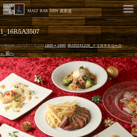
toggl
MALT BAR DEN 表参道
1_16R5A3507
公開日時:
2025年11月22日
1800 × 1800
(
BU20241226_クリスマスコース
)
← 前へ