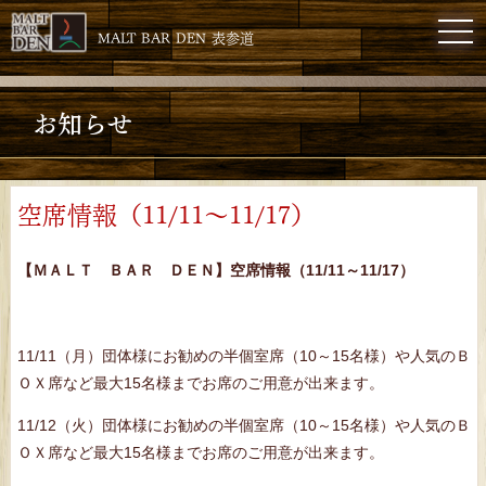
toggl
MALT BAR DEN 表参道
お知らせ
空席情報（11/11～11/17）
【ＭＡＬＴ ＢＡＲ ＤＥＮ】空席情報（11/11～11/17）
11/11（月）団体様にお勧めの半個室席（10～15名様）や人気のＢ
ＯＸ席など最大15名様までお席のご用意が出来ます。
11/12（火）団体様にお勧めの半個室席（10～15名様）や人気のＢ
ＯＸ席など最大15名様までお席のご用意が出来ます。