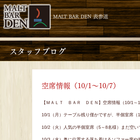
MALT BAR DEN 表参道
スタッフブログ
空席情報（10/1～10/7）
【ＭＡＬＴ ＢＡＲ ＤＥＮ】空席情報（10/1～10
10/1（月）テーブル残り僅かですが、半個室席（
10/2（火）人気の半個室席（5～8名様）まだ空
10/3（水）奥に位置する落ち着けるソファー席や