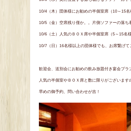
10/4（木）団体様にお勧めの半個室席（10～15
10/5（金）空席残り僅か。。片側ソファーの落
10/6（土）人気のＢＯＸ席や半個室席（5～15
10/7（日）16名様以上の団体様でも、お席繋
歓迎会、送別会にお勧めの飲み放題付き宴会プラン4
人気の半個室やＢＯＸ席と数に限りがございます
早めの御予約、問い合わせが吉！