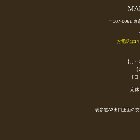
MA
〒107-0061 
お電話は1
【月～木・
【金
【日・
定休
表参道A3出口正面の