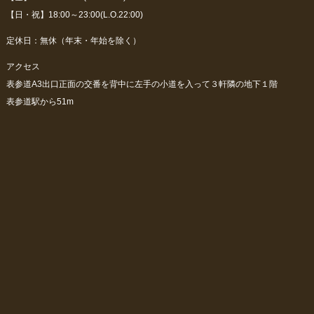
【日・祝】18:00～23:00(L.O.22:00)
定休日：無休（年末・年始を除く）
アクセス
表参道A3出口正面の交番を背中に左手の小道を入って３軒隣の地下１階
表参道駅から51m