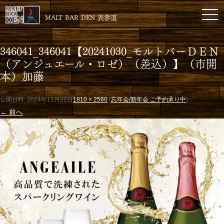
toggl
MALT BAR DEN 表参道
346041_346041【20241030_モルトバーＤＥＮ
（アンジュエール・ロゼ）（差込）】（市開
本）加藤
公開日時:
2024年11月22日
1810 × 2560
(
忘年会/新年会 ご予約承り中
)
← 前へ