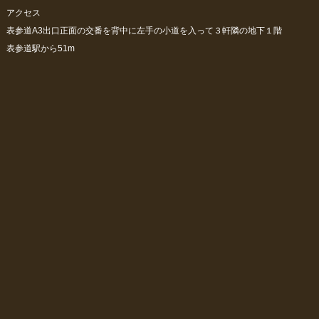
アクセス
表参道A3出口正面の交番を背中に左手の小道を入って３軒隣の地下１階
表参道駅から51m